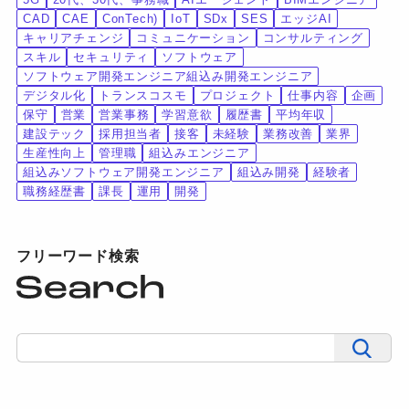
CAD
CAE
ConTech)
IoT
SDx
SES
エッジAI
キャリアチェンジ
コミュニケーション
コンサルティング
スキル
セキュリティ
ソフトウェア
ソフトウェア開発エンジニア組込み開発エンジニア
デジタル化
トランスコスモ
プロジェクト
仕事内容
企画
保守
営業
営業事務
学習意欲
履歴書
平均年収
建設テック
採用担当者
接客
未経験
業務改善
業界
生産性向上
管理職
組込みエンジニア
組込みソフトウェア開発エンジニア
組込み開発
経験者
職務経歴書
課長
運用
開発
フリーワード検索