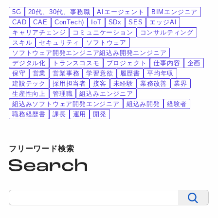
5G
20代、30代、事務職
AIエージェント
BIMエンジニア
CAD
CAE
ConTech)
IoT
SDx
SES
エッジAI
キャリアチェンジ
コミュニケーション
コンサルティング
スキル
セキュリティ
ソフトウェア
ソフトウェア開発エンジニア組込み開発エンジニア
デジタル化
トランスコスモ
プロジェクト
仕事内容
企画
保守
営業
営業事務
学習意欲
履歴書
平均年収
建設テック
採用担当者
接客
未経験
業務改善
業界
生産性向上
管理職
組込みエンジニア
組込みソフトウェア開発エンジニア
組込み開発
経験者
職務経歴書
課長
運用
開発
フリーワード検索