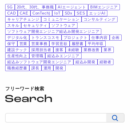
5G
20代、30代、事務職
AIエージェント
BIMエンジニア
CAD
CAE
ConTech)
IoT
SDx
SES
エッジAI
キャリアチェンジ
コミュニケーション
コンサルティング
スキル
セキュリティ
ソフトウェア
ソフトウェア開発エンジニア組込み開発エンジニア
デジタル化
トランスコスモ
プロジェクト
仕事内容
企画
保守
営業
営業事務
学習意欲
履歴書
平均年収
建設テック
採用担当者
接客
未経験
業務改善
業界
生産性向上
管理職
組込みエンジニア
組込みソフトウェア開発エンジニア
組込み開発
経験者
職務経歴書
課長
運用
開発
フリーワード検索