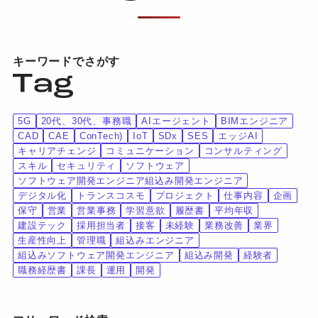
キーワードでさがす
5G
20代、30代、事務職
AIエージェント
BIMエンジニア
CAD
CAE
ConTech)
IoT
SDx
SES
エッジAI
キャリアチェンジ
コミュニケーション
コンサルティング
スキル
セキュリティ
ソフトウェア
ソフトウェア開発エンジニア組込み開発エンジニア
デジタル化
トランスコスモ
プロジェクト
仕事内容
企画
保守
営業
営業事務
学習意欲
履歴書
平均年収
建設テック
採用担当者
接客
未経験
業務改善
業界
生産性向上
管理職
組込みエンジニア
組込みソフトウェア開発エンジニア
組込み開発
経験者
職務経歴書
課長
運用
開発