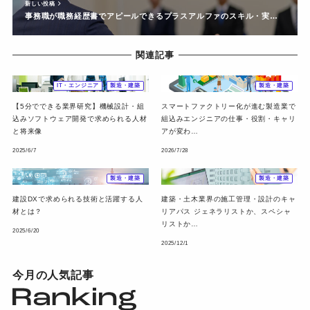
新しい投稿
事務職が職務経歴書でアピールできるプラスアルファのスキル・実…
関連記事
IT・エンジニア
製造・建築
製造・建築
【5分でできる業界研究】機械設計・組
スマートファクトリー化が進む製造業で
込みソフトウェア開発で求められる人材
組込みエンジニアの仕事・役割・キャリ
と将来像
アが変わ…
2025/6/7
2026/7/28
製造・建築
製造・建築
建設DXで求められる技術と活躍する人
建築・土木業界の施工管理・設計のキャ
材とは？
リアパス ジェネラリストか、スペシャ
リストか…
2025/6/20
2025/12/1
今月の人気記事