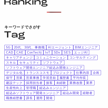
キーワードでさがす
5G
20代、30代、事務職
AIエージェント
BIMエンジニア
CAD
CAE
ConTech)
IoT
SDx
SES
エッジAI
キャリアチェンジ
コミュニケーション
コンサルティング
スキル
セキュリティ
ソフトウェア
ソフトウェア開発エンジニア組込み開発エンジニア
デジタル化
トランスコスモ
プロジェクト
仕事内容
企画
保守
営業
営業事務
学習意欲
履歴書
平均年収
建設テック
採用担当者
接客
未経験
業務改善
業界
生産性向上
管理職
組込みエンジニア
組込みソフトウェア開発エンジニア
組込み開発
経験者
職務経歴書
課長
運用
開発