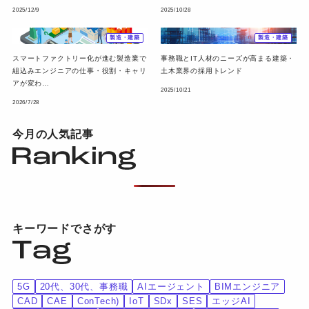
2025/12/9
2025/10/28
製造・建築
製造・建築
スマートファクトリー化が進む製造業で
事務職とIT人材のニーズが高まる建築・
組込みエンジニアの仕事・役割・キャリ
土木業界の採用トレンド
アが変わ…
2025/10/21
2026/7/28
今月の人気記事
キーワードでさがす
5G
20代、30代、事務職
AIエージェント
BIMエンジニア
CAD
CAE
ConTech)
IoT
SDx
SES
エッジAI