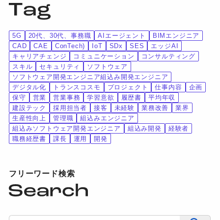
5G
20代、30代、事務職
AIエージェント
BIMエンジニア
CAD
CAE
ConTech)
IoT
SDx
SES
エッジAI
キャリアチェンジ
コミュニケーション
コンサルティング
スキル
セキュリティ
ソフトウェア
ソフトウェア開発エンジニア組込み開発エンジニア
デジタル化
トランスコスモ
プロジェクト
仕事内容
企画
保守
営業
営業事務
学習意欲
履歴書
平均年収
建設テック
採用担当者
接客
未経験
業務改善
業界
生産性向上
管理職
組込みエンジニア
組込みソフトウェア開発エンジニア
組込み開発
経験者
職務経歴書
課長
運用
開発
フリーワード検索