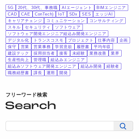
5G
20代、30代、事務職
AIエージェント
BIMエンジニア
CAD
CAE
ConTech)
IoT
SDx
SES
エッジAI
キャリアチェンジ
コミュニケーション
コンサルティング
スキル
セキュリティ
ソフトウェア
ソフトウェア開発エンジニア組込み開発エンジニア
デジタル化
トランスコスモ
プロジェクト
仕事内容
企画
保守
営業
営業事務
学習意欲
履歴書
平均年収
建設テック
採用担当者
接客
未経験
業務改善
業界
生産性向上
管理職
組込みエンジニア
組込みソフトウェア開発エンジニア
組込み開発
経験者
職務経歴書
課長
運用
開発
フリーワード検索