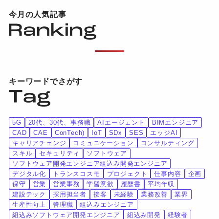
今月の人気記事
キーワードでさがす
5G
20代、30代、事務職
AIエージェント
BIMエンジニア
CAD
CAE
ConTech)
IoT
SDx
SES
エッジAI
キャリアチェンジ
コミュニケーション
コンサルティング
スキル
セキュリティ
ソフトウェア
ソフトウェア開発エンジニア組込み開発エンジニア
デジタル化
トランスコスモ
プロジェクト
仕事内容
企画
保守
営業
営業事務
学習意欲
履歴書
平均年収
建設テック
採用担当者
接客
未経験
業務改善
業界
生産性向上
管理職
組込みエンジニア
組込みソフトウェア開発エンジニア
組込み開発
経験者