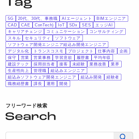
5G
20代、30代、事務職
AIエージェント
BIMエンジニア
CAD
CAE
ConTech)
IoT
SDx
SES
エッジAI
キャリアチェンジ
コミュニケーション
コンサルティング
スキル
セキュリティ
ソフトウェア
ソフトウェア開発エンジニア組込み開発エンジニア
デジタル化
トランスコスモ
プロジェクト
仕事内容
企画
保守
営業
営業事務
学習意欲
履歴書
平均年収
建設テック
採用担当者
接客
未経験
業務改善
業界
生産性向上
管理職
組込みエンジニア
組込みソフトウェア開発エンジニア
組込み開発
経験者
職務経歴書
課長
運用
開発
フリーワード検索