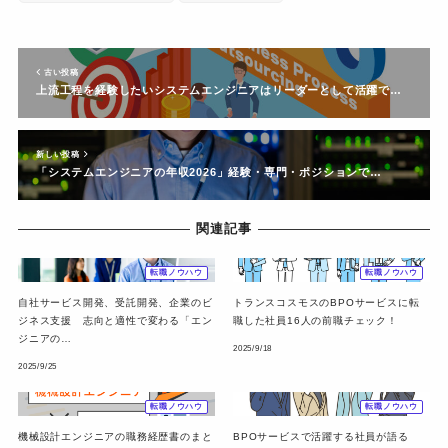
古い投稿
上流工程を経験したいシステムエンジニアはリーダーとして活躍で…
新しい投稿
「システムエンジニアの年収2026」経験・専門・ポジションで…
関連記事
転職ノウハウ
転職ノウハウ
自社サービス開発、受託開発、企業のビ
トランスコスモスのBPOサービスに転
ジネス支援 志向と適性で変わる「エン
職した社員16人の前職チェック！
ジニアの…
2025/9/18
2025/9/25
転職ノウハウ
転職ノウハウ
機械設計エンジニアの職務経歴書のまと
BPOサービスで活躍する社員が語る