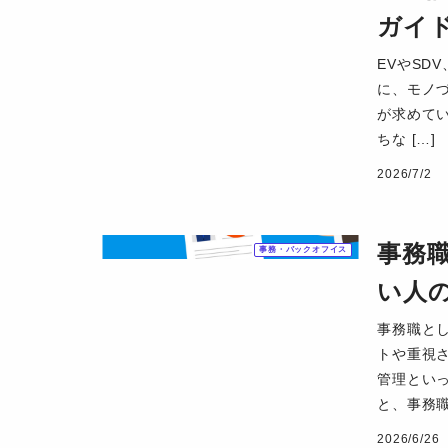
ガイ
EVやSD
に、モノ
が求めて
ちな […]
2026/7/2
事務
事務・バックオフイス
い人
事務職と
トや重視
管理とい
と、事務職で
2026/6/26