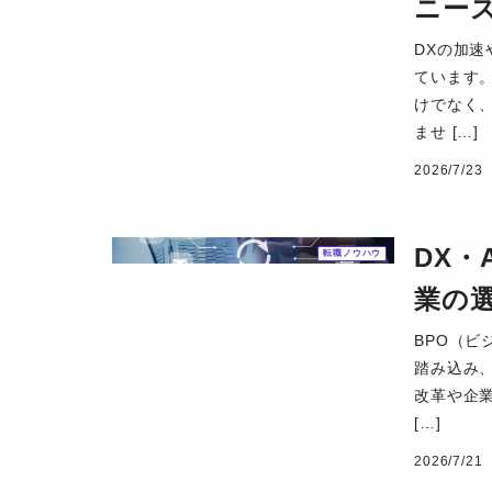
ニー
DXの加速
ています
けでなく
ませ […]
2026/7/23
DX・
転職ノウハウ
業の
BPO（
踏み込み、
改革や企
[…]
2026/7/21