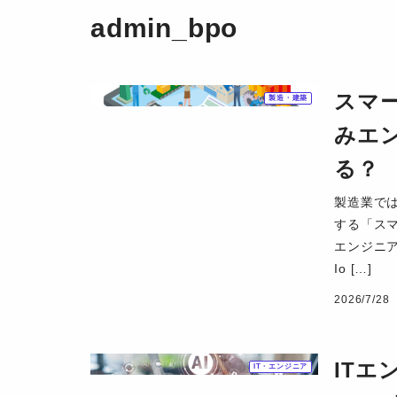
admin_bpo
スマ
製造・建築
みエ
る？
製造業では
する「ス
エンジニ
Io […]
2026/7/28
ITエ
IT・エンジニア