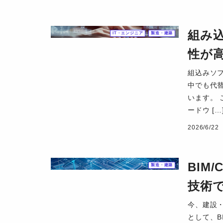
組み
IT・エンジニア
製造・建築
性が
組込みソ
中でも代
います。
ードウ […
2026/6/22
BIM
製造・建築
技術
今、建設
として、B