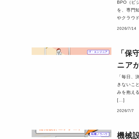
BPO（
を、専門
やクラウド 
2026/7/14
「保
IT・エンジニア
ニア
「毎日、
きないこ
みを抱える
[…]
2026/7/7
機械
転職ノウハウ