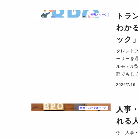
トラ
転職ノウハウ
わか
ック
タレント
ーリーを
ルモデル
部でも […
2026/7/16
人事
事務・バックオフイス
れる
今、人事