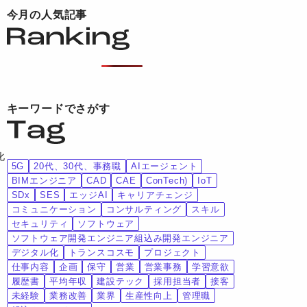
今月の人気記事
キーワードでさがす
化
5G
20代、30代、事務職
AIエージェント
BIMエンジニア
CAD
CAE
ConTech)
IoT
SDx
SES
エッジAI
キャリアチェンジ
コミュニケーション
コンサルティング
スキル
セキュリティ
ソフトウェア
ソフトウェア開発エンジニア組込み開発エンジニア
デジタル化
トランスコスモ
プロジェクト
仕事内容
企画
保守
営業
営業事務
学習意欲
履歴書
平均年収
建設テック
採用担当者
接客
未経験
業務改善
業界
生産性向上
管理職